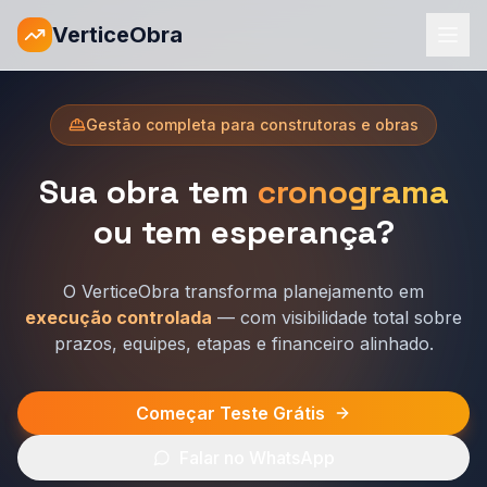
VerticeObra
Gestão completa para construtoras e obras
Sua obra tem
cronograma
ou tem esperança?
O VerticeObra transforma planejamento em
execução controlada
— com visibilidade total sobre
prazos, equipes, etapas e financeiro alinhado.
Começar Teste Grátis
Falar no WhatsApp