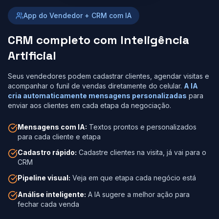
amanhã
Equipe: 4
App do Vendedor + CRM com IA
pessoas
Materiais:
CRM completo com Inteligência
Verificados ✓
Artificial
Seus vendedores podem cadastrar clientes, agendar visitas e
acompanhar o funil de vendas diretamente do celular.
A IA
cria automaticamente mensagens personalizadas
para
enviar aos clientes em cada etapa da negociação.
Mensagens com IA:
Textos prontos e personalizados
para cada cliente e etapa
Cadastro rápido:
Cadastre clientes na visita, já vai para o
CRM
Pipeline visual:
Veja em que etapa cada negócio está
Análise inteligente:
A IA sugere a melhor ação para
fechar cada venda