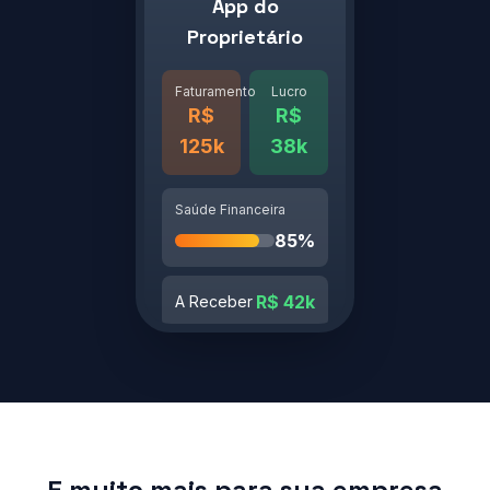
App do
Proprietário
Faturamento
Lucro
R$
R$
125k
38k
Saúde Financeira
85%
R$ 42k
A Receber
R$ 18k
A Pagar
E muito mais para sua empresa