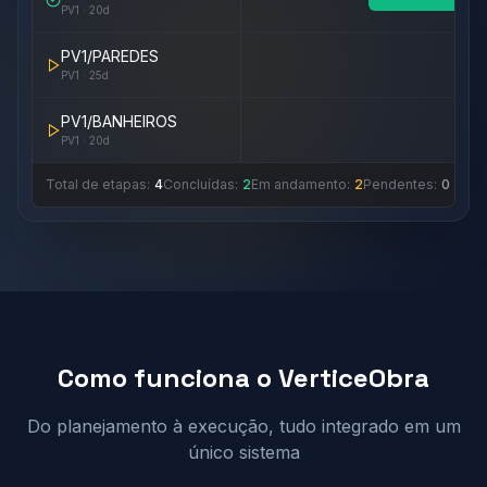
PV1
·
20
d
PV1/PAREDES
PV1
·
25
d
PV1/BANHEIROS
PV1
·
20
d
Total de etapas:
4
Concluídas:
2
Em andamento:
2
Pendentes:
0
Como funciona o VerticeObra
Do planejamento à execução, tudo integrado em um
único sistema