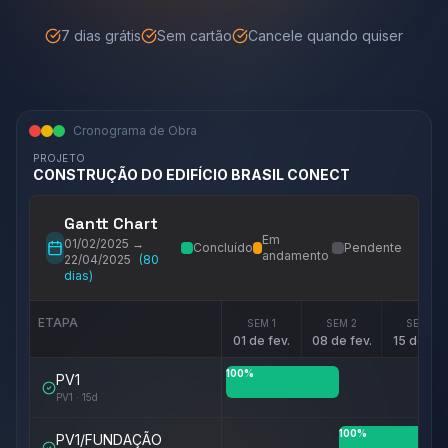
7 dias grátis
Sem cartão
Cancele quando quiser
Cronograma de Obra
PROJETO
CONSTRUÇÃO DO EDIFÍCIO BRASIL CONECT
Gantt Chart
Em
01/02/2025
→
Concluído
Pendente
andamento
22/04/2025
(
80
dias)
ETAPA
SEM
1
SEM
2
SEM
3
01 de fev.
08 de fev.
15 de fev
100
%
PV1
PV1
·
15
d
100
%
PV1/FUNDAÇÃO